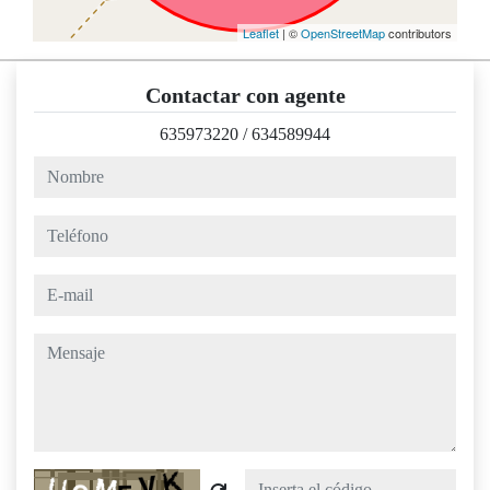
Leaflet
| ©
OpenStreetMap
contributors
Contactar con agente
635973220
/
634589944
nombre
teléfono
e-mail
mensaje
Captcha