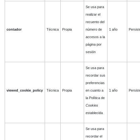
Se usa para
realizar el
recuento del
contador
Técnica
Propia
número de
1 año
Persist
accesos a la
página por
sesión
Se usa para
recordar sus
preferencias
viewed_cookie_policy
Técnica
Propia
en cuanto a
1 año
Persist
la Política de
Cookies
establecida
Se usa para
recordar el