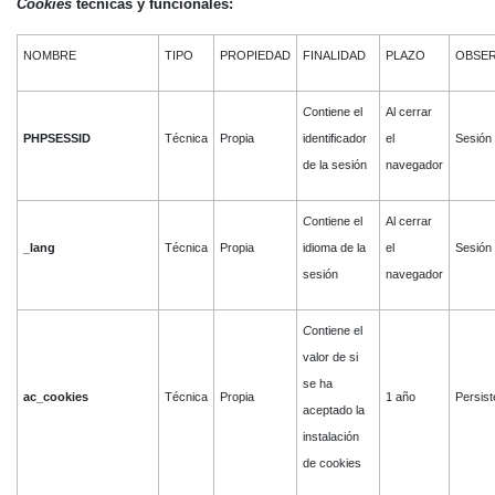
Cookies
técnicas y funcionales:
NOMBRE
TIPO
PROPIEDAD
FINALIDAD
PLAZO
OBSER
C
ontiene el
Al cerrar
PHPSESSID
Técnica
Propia
identificador
el
Sesión
de la sesión
navegador
C
ontiene el
Al cerrar
_lang
Técnica
Propia
idioma de la
el
Sesión
sesión
navegador
C
ontiene el
valor de si
se ha
ac_cookies
Técnica
Propia
1 año
Persist
aceptado la
instalación
de cookies