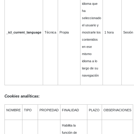
idioma que
ha
seleccionado
el usuario y
_icl_current_language
Técnica
Propia
mostrarle los
1 hora
Sesión
contenidos
en ese
mismo
idioma a lo
largo de su
navegación
Cookies
analíticas:
NOMBRE
TIPO
PROPIEDAD
FINALIDAD
PLAZO
OBSERVACIONES
Habilita la
función de