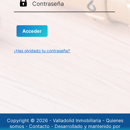
¿Has olvidado tu contraseña?
Copyright © 2026 -
Valladolid Inmobiliaria
-
Quienes
somos
-
Contacto
-
Desarrollado y mantenido por