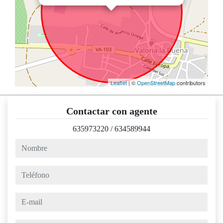
Leaflet
| ©
OpenStreetMap
contributors
Contactar con agente
635973220
/
634589944
nombre
teléfono
e-mail