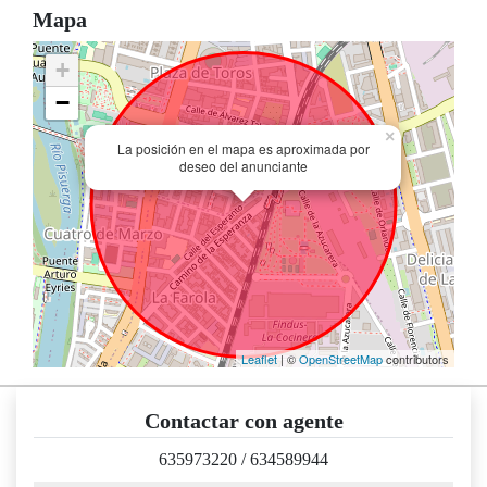
Mapa
+
−
×
La posición en el mapa es aproximada por
deseo del anunciante
Leaflet
| ©
OpenStreetMap
contributors
Contactar con agente
635973220
/
634589944