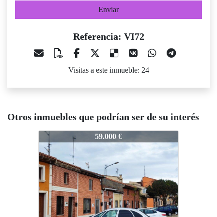
Enviar
Referencia: VI72
Visitas a este inmueble: 24
Otros inmuebles que podrían ser de su interés
72
VI72
VI72
59.000 €
106.000 €