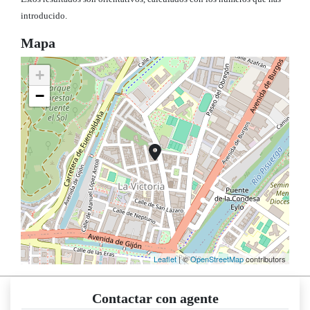
introducido.
Mapa
+
−
Leaflet
| ©
OpenStreetMap
contributors
Contactar con agente