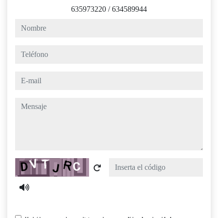
635973220
/
634589944
nombre
teléfono
e-mail
mensaje
Captcha