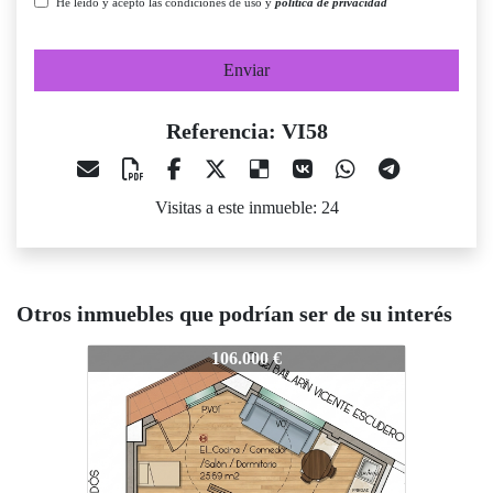
He leído y acepto las condiciones de uso y
política de privacidad
Enviar
Referencia: VI58
Visitas a este inmueble: 24
Otros inmuebles que podrían ser de su interés
I58
VI58
VI58
106.000 €
117.000 €